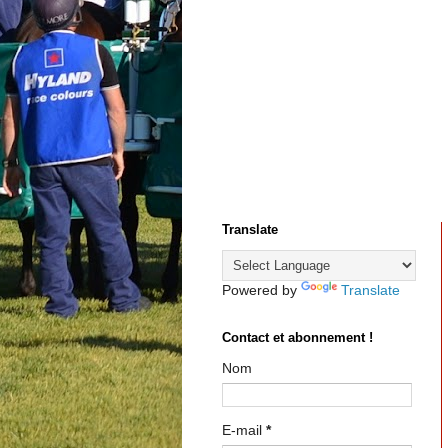
Translate
Powered by
Translate
Contact et abonnement !
Nom
E-mail
*