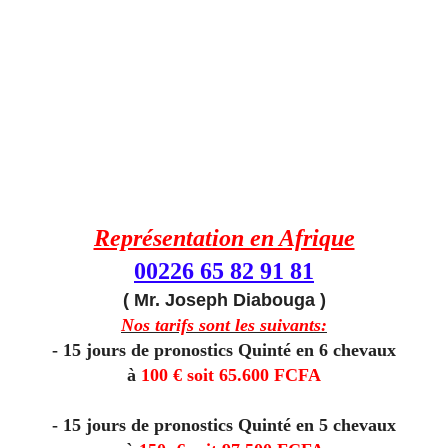
Représentation en Afrique
00226 65 82 91 81
( Mr. Joseph Diabouga )
Nos tarifs sont les suivants:
- 15 jours de pronostics Quinté en 6 chevaux
à
100
€
soit
65.600 FCFA
-
15 jours de pronostics Quinté en 5 chevaux