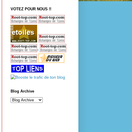
VOTEZ POUR NOUS !!
*
Blog Archive