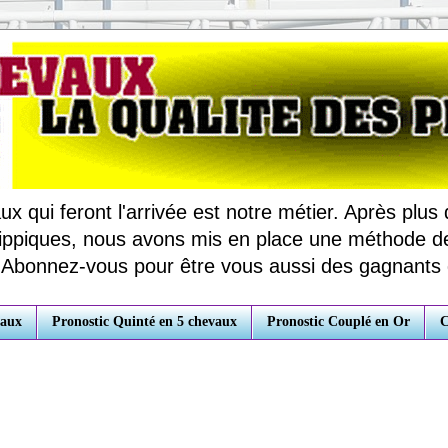
ux qui feront l'arrivée est notre métier. Après plu
ppiques, nous avons mis en place une méthode de 
 Abonnez-vous pour être vous aussi des gagnants 
vaux
Pronostic Quinté en 5 chevaux
Pronostic Couplé en Or
C