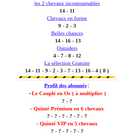
les 2 chevaux incontournables
14 - 11
Chevaux en forme
9 - 2 - 3
Belles chances
14 - 16 - 13
Outsiders
4 - 7 - 8 - 12
La sélection Gratuite
14 - 11 - 9 - 2 - 3 - 7 - 13 - 16 - 4 ( 8 )
Profil des abonnés
:
Le Couplé en Or
( à
multiplier
)
-
? - ?
-
Quinté Prémium en 6 chevaux
? - ? - ? - ? - ? - ?
-
Quinté VIP en 5 chevaux
? - ? - ? - ? - ?