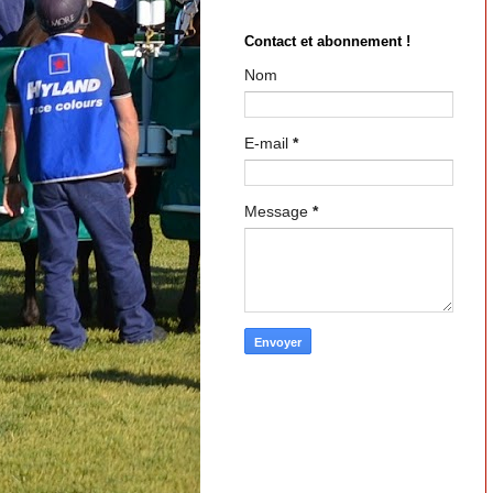
Contact et abonnement !
Nom
E-mail
*
Message
*