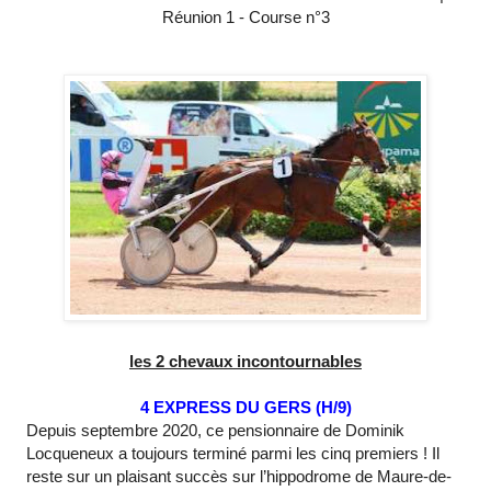
Réunion 1 - Course n°3
les 2 chevaux incontournables
4 EXPRESS DU GERS
(H/9)
Depuis septembre 2020, ce pensionnaire de Dominik
Locqueneux a toujours terminé parmi les cinq premiers ! Il
reste sur un plaisant succès sur l’hippodrome de Maure-de-