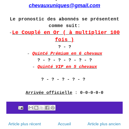
chevauxuniques@gmail.com
Le pronostic des abonnés se présentent
comme suit:
Le Couplé en Or ( à
multiplier 100
-
fois
)
? - ?
-
Quinté Prémium en 6 chevaux
? - ? - ? - ? - ? - ?
-
Quinté VIP en 5 chevaux
? - ? - ? - ? - ?
Arrivée officielle
: 0-0-0-0-0
Article plus récent
Accueil
Article plus ancien