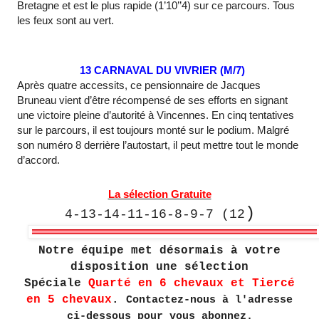
Bretagne et est le plus rapide (1’10’’4) sur ce parcours. Tous
les feux sont au vert.
13 CARNAVAL DU VIVRIER
(M/7)
Après quatre accessits, ce pensionnaire de Jacques
Bruneau vient d’être récompensé de ses efforts en signant
une victoire pleine d’autorité à Vincennes. En cinq tentatives
sur le parcours, il est toujours monté sur le podium. Malgré
son numéro 8 derrière l’autostart, il peut mettre tout le monde
d’accord.
La sélection Gratuite
)
4-13-14-11-16-8-9-7 (12
Notre équipe met désormais à votre
disposition une sélection
Spéciale
Quarté en 6 chevaux et Tiercé
en 5 chevaux
.
Contactez-nous à l'adresse
ci-dessous pour vous abonnez.