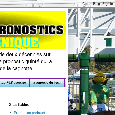
s de deux décennies sur
pronostic quinté qui a
de la cagnotte.
lub VIP prestige
Pronostic du jour
Sites fiables
Pronostics paristurf