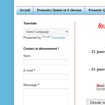
Accueil
Pronostics Quinté en 6 chevaux
Pronostic 
Translate
Re
Powered by
Translate
Contact et abonnement !
- 15 jou
Nom
-
15 jour
E-mail
*
Message
*
Désolé, l