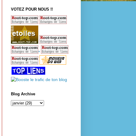
VOTEZ POUR NOUS !!
*
Blog Archive