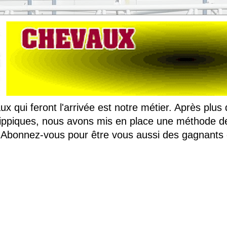
ux qui feront l'arrivée est notre métier. Après plu
ppiques, nous avons mis en place une méthode de 
 Abonnez-vous pour être vous aussi des gagnants 