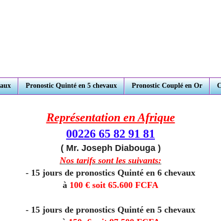
vaux
Pronostic Quinté en 5 chevaux
Pronostic Couplé en Or
C
Représentation en Afrique
00226 65 82 91 81
( Mr. Joseph Diabouga )
Nos tarifs sont les suivants:
- 15 jours de pronostics Quinté en 6 chevaux
à
100
€
soit
65.600 FCFA
-
15 jours de pronostics Quinté en 5 chevaux