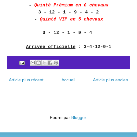
-
Quinté Prémium en 6 chevaux
3 - 12 - 1 - 9 - 4 - 2
-
Quinté VIP en 5 chevaux
3 - 12 - 1 - 9 - 4
Arrivée officielle
: 3-4-12-9-1
Article plus récent
Accueil
Article plus ancien
Fourni par
Blogger
.