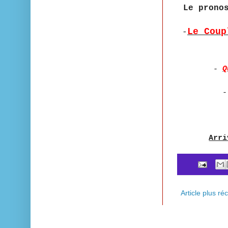
Le prono
Le Cou
-
-
Q
Arri
Article plus ré