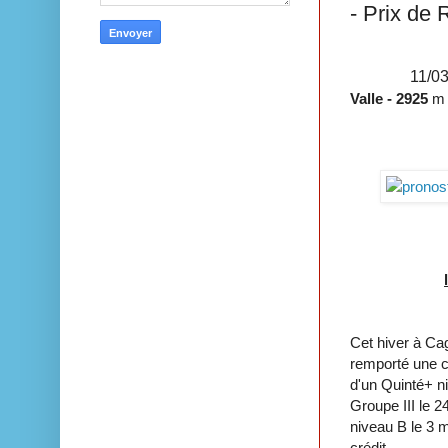
- Prix de 
11
/03
Valle
- 2925
m 
Cet hiver à Cag
remporté une co
d'un Quinté+ ni
Groupe III le 2
niveau B le 3 m
crédit.