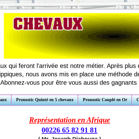
ux qui feront l'arrivée est notre métier. Après plu
ppiques, nous avons mis en place une méthode de 
 Abonnez-vous pour être vous aussi des gagnants 
vaux
Pronostic Quinté en 5 chevaux
Pronostic Couplé en Or
C
Représentation en Afrique
00226 65 82 91 81
( Mr. Joseph Diabouga )