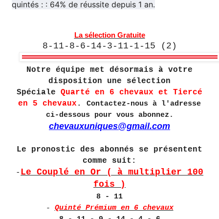
quintés : : 64% de réussite depuis 1 an.
La sélection Gratuite
8-11-8-6-14-3-11-1-15 (2
)
Notre équipe met désormais à votre
disposition une sélection
Spéciale
Quarté en 6 chevaux et Tiercé
en 5 chevaux
.
Contactez-nous à l'adresse
ci-dessous pour vous abonnez.
chevauxuniques@gmail.com
Le pronostic des abonnés se présentent
comme suit:
Le Couplé en Or ( à
multiplier 100
-
fois
)
8 - 11
-
Quinté Prémium en 6 chevaux
8 - 11 - 9 - 14 - 4 - 6