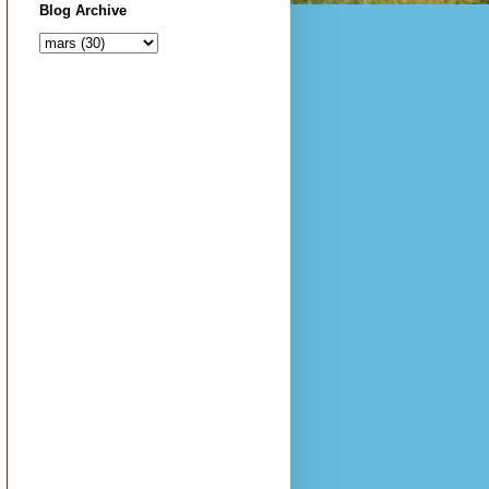
Blog Archive