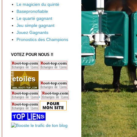
Le magicien du quinté
Basepronofiable
Le quarté gagnant
Jeu simple gagnant
Jouez Gagnants
Pronostics des Champions
VOTEZ POUR NOUS !!
*