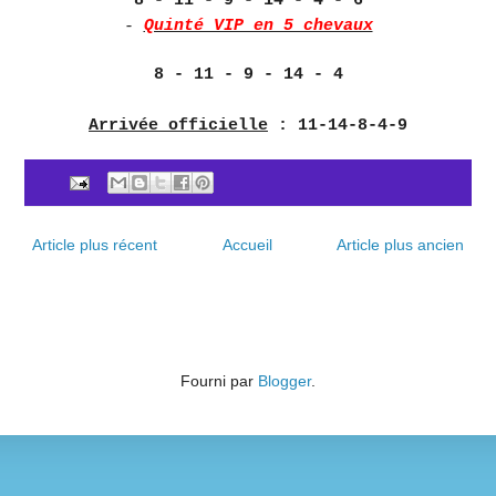
-
Quinté VIP en 5 chevaux
8 - 11 - 9 - 14 - 4
Arrivée officielle
: 11-14-8-4-9
Article plus récent
Accueil
Article plus ancien
Fourni par
Blogger
.