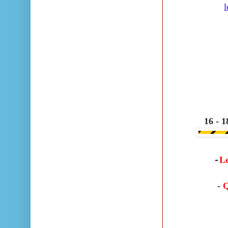
16 - 18
L
-
-
Q