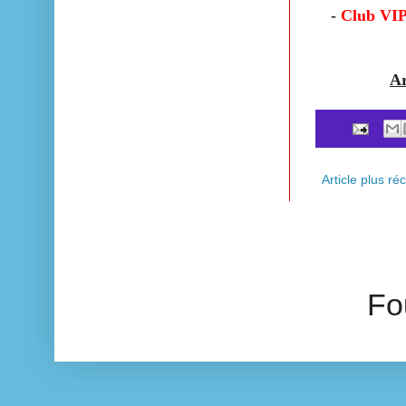
-
Club VIP
Ar
Article plus ré
Fo